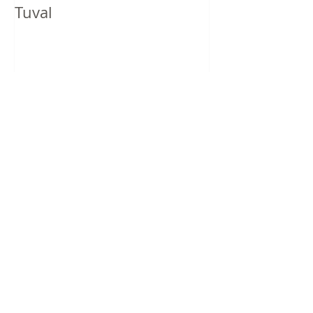
Tuval
Son Paylaşımlar
Toptan Tuval
Toptan Tuval Bezi