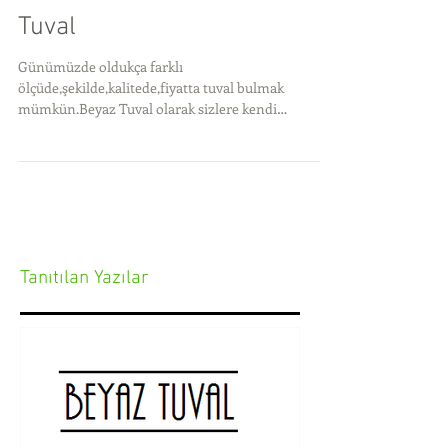
Tuval
Günümüzde oldukça farklı
ölçüde,şekilde,kalitede,fiyatta tuval bulmak
mümkün.Beyaz Tuval olarak sizlere kendi
atölyemizde ürettiğimiz tuvall
Tanıtılan Yazılar