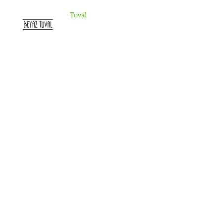
Tuval
Tuval
Arşiv
Mart 2018
(1)
1 yazı
Aralık 2017
(3)
3 yazı
Etiketlere Göre Ara
Henüz etiket yok.